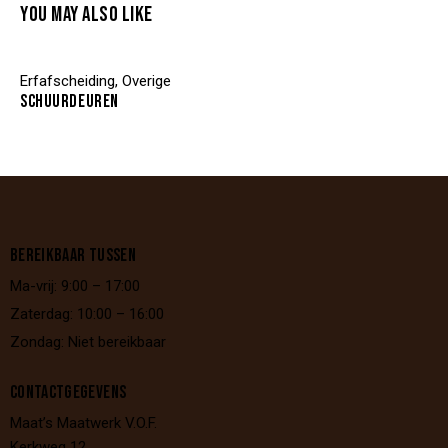
YOU MAY ALSO LIKE
Erfafscheiding
,
Overige
SCHUURDEUREN
BEREIKBAAR TUSSEN
Ma-vrij: 9:00 – 17:00
Zaterdag: 10:00 – 16:00
Zondag: Niet bereikbaar
CONTACTGEGEVENS
Maat’s Maatwerk V.O.F.
Kerkweg 12