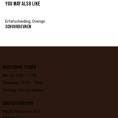
YOU MAY ALSO LIKE
Erfafscheiding
,
Overige
SCHUURDEUREN
BEREIKBAAR TUSSEN
Ma-vrij: 9:00 – 17:00
Zaterdag: 10:00 – 16:00
Zondag: Niet bereikbaar
CONTACTGEGEVENS
Maat’s Maatwerk V.O.F.
Kerkweg 12